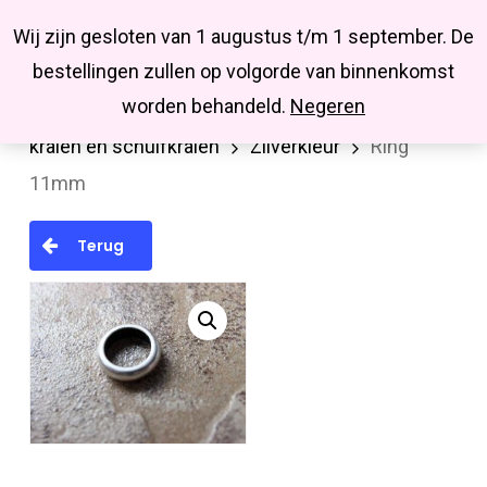
Menu
Skip
Missbluesieraden
Wij zijn gesloten van 1 augustus t/m 1 september. De
search
account
to
Close
bestellingen zullen op volgorde van binnenkomst
main
Menu
worden behandeld.
Negeren
Home
Kralen en kralenmixen
Metalen
content
kralen en schuifkralen
Zilverkleur
Ring
11mm
Terug