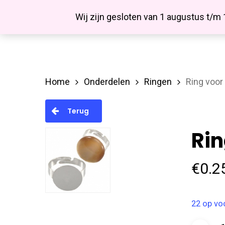
Skip
Facebook
Wij zijn gesloten van 1 augustus t/m
to
main
content
Home
Onderdelen
Ringen
Ring voo
Hit enter to search or ESC to close
Terug
Ri
€
0.2
22 op vo