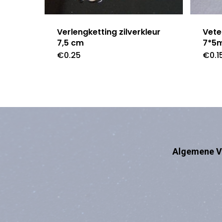
Verlengketting zilverkleur
Vete
7,5 cm
7*5
€
0.25
€
0.1
Algemene V