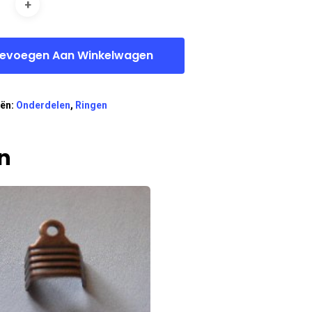
evoegen Aan Winkelwagen
eën:
Onderdelen
,
Ringen
n