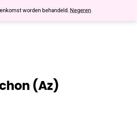
search
account
innenkomst worden behandeld.
Negeren
chon (az)