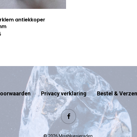
rklem antiekkoper
mm
5
oorwaarden
Privacy verklaring
Bestel & Verze
facebook
© 2026 Missbluesieraden.