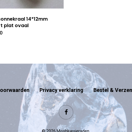
sonnekraal 14*12mm
t plat ovaal
50
oorwaarden
Privacy verklaring
Bestel & Verze
facebook
© 2026 Missbluesieraden.