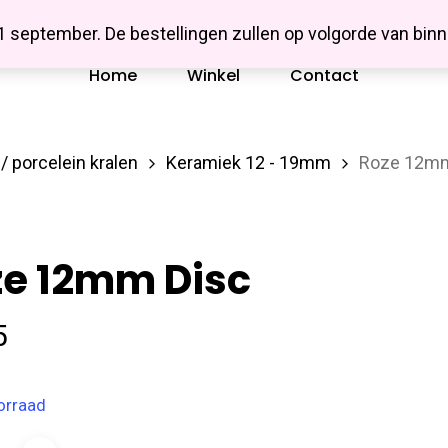
Missbluesieraden
 1 september. De bestellingen zullen op volgorde van b
Home
Winkel
Contact
/ porcelein kralen
Keramiek 12 - 19mm
Roze 12mm
ze 12mm Disc
5
orraad