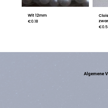
Wit 12mm
Cloi
zwar
€
0.18
€
0.
Algemene V