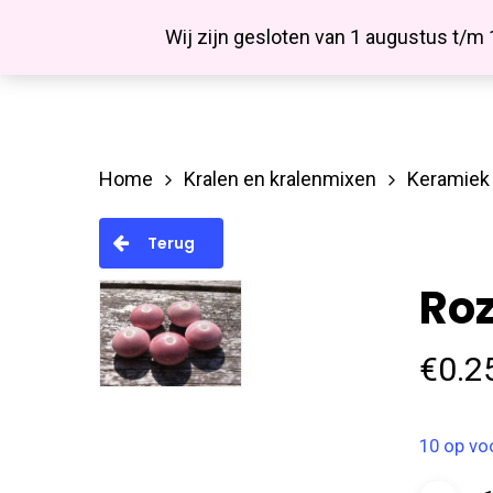
Skip
Facebook
Wij zijn gesloten van 1 augustus t/m
to
main
content
Home
Kralen en kralenmixen
Keramiek 
Hit enter to search or ESC to close
Terug
Ro
€
0.2
10 op vo