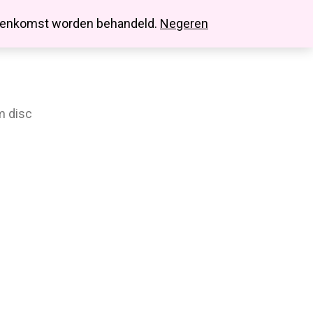
search
account
innenkomst worden behandeld.
Negeren
 disc