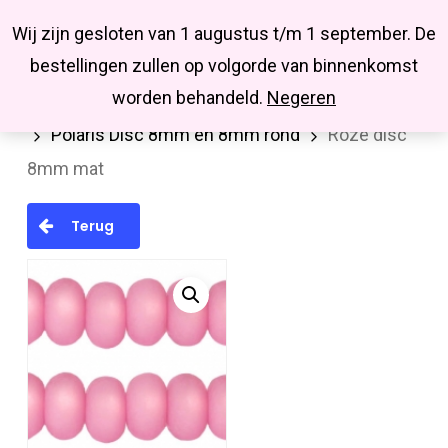
Menu
Skip
Missbluesieraden
Wij zijn gesloten van 1 augustus t/m 1 september. De
search
account
to
Close
bestellingen zullen op volgorde van binnenkomst
main
Menu
worden behandeld.
Negeren
Home
Kralen en kralenmixen
Polaris kralen
content
Polaris Disc 8mm en 8mm rond
Roze disc
8mm mat
Terug