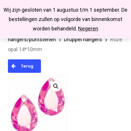
Menu
Skip
Missbluesieraden
Wij zijn gesloten van 1 augustus t/m 1 september. De
search
account
to
Close
bestellingen zullen op volgorde van binnenkomst
main
Menu
worden behandeld.
Negeren
Home
Hanger/bedel/tussenstuk
Acryl
content
hangers/puntstenen
Druppel hangers
Roze
opal 14*10mm
Terug