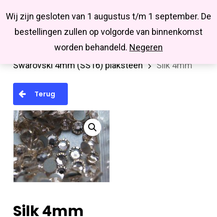
Menu
Skip
Missbluesieraden
Wij zijn gesloten van 1 augustus t/m 1 september. De
search
account
to
Close
bestellingen zullen op volgorde van binnenkomst
main
Menu
worden behandeld.
Negeren
Home
Swarovski
Plakstenen (Flatback)
content
Swarovski 4mm (SS16) plaksteen
Silk 4mm
Terug
Silk 4mm