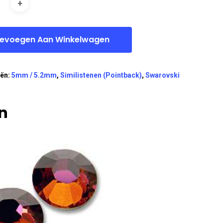
evoegen Aan Winkelwagen
eën:
5mm / 5.2mm
,
Similistenen (Pointback)
,
Swarovski
n