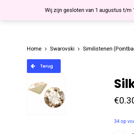
Skip
Facebook
Wij zijn gesloten van 1 augustus t/m
to
main
content
Home
Swarovski
Similistenen (Pointba
Hit enter to search or ESC to close
Terug
Sil
€
0.3
34 op vo