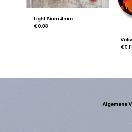
Light Siam 4mm
€
0.08
Vol
€
0.11
Algemene V