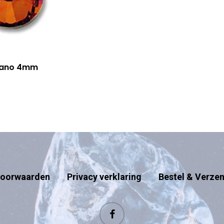
cano 4mm
oorwaarden
Privacy verklaring
Bestel & Verze
facebook