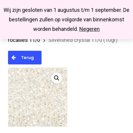
Menu
Skip
Missbluesieraden
Wij zijn gesloten van 1 augustus t/m 1 september. De
search
account
to
Close
bestellingen zullen op volgorde van binnenkomst
main
Menu
worden behandeld.
Negeren
Home
MIYUKI en TOHO rocailles
Miyuki
content
rocailles 11/0
Silverlined crystal 11/0 (10gr)
Terug