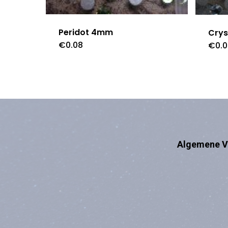
Peridot 4mm
Cry
€
0.08
€
0.
Algemene V