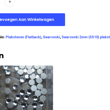
evoegen Aan Winkelwagen
eën:
Plakstenen (Flatback)
,
Swarovski
,
Swarovski 2mm (SS10) plaks
n