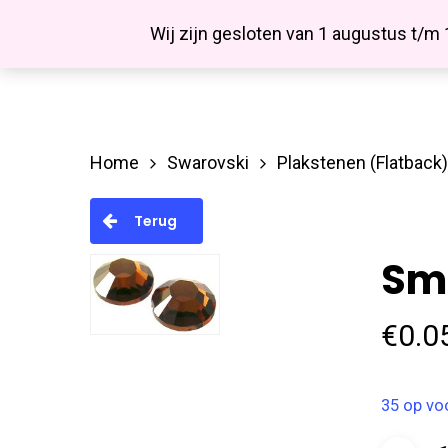
Skip
Facebook
Wij zijn gesloten van 1 augustus t/m
to
main
content
Home
Swarovski
Plakstenen (Flatback)
Hit enter to search or ESC to close
Terug
Sm
€
0.0
35 op vo