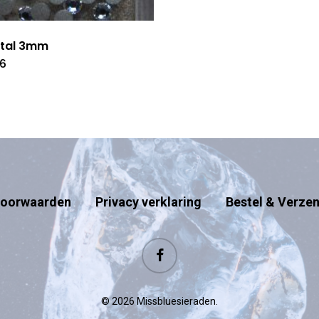
stal 3mm
06
oorwaarden
Privacy verklaring
Bestel & Verze
facebook
© 2026 Missbluesieraden.