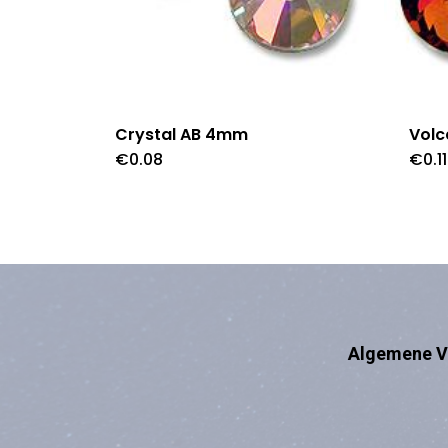
Crystal AB 4mm
Vol
€
0.08
€
0.11
Algemene V