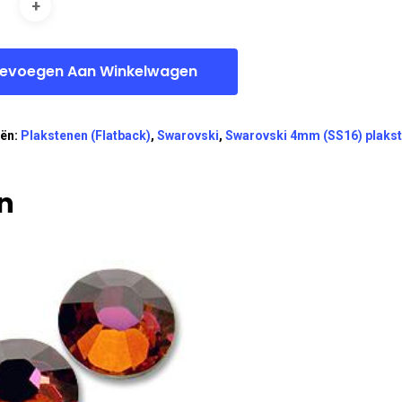
evoegen Aan Winkelwagen
eën:
Plakstenen (Flatback)
,
Swarovski
,
Swarovski 4mm (SS16) plaks
n