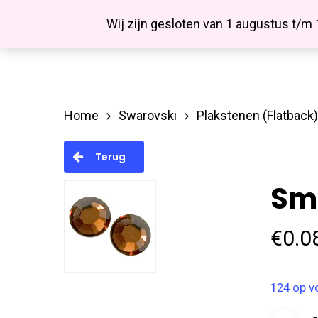
Skip
Facebook
Wij zijn gesloten van 1 augustus t/m
to
main
content
Home
Swarovski
Plakstenen (Flatback)
Hit enter to search or ESC to close
Terug
Sm
€
0.0
124 op v