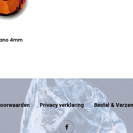
cano 4mm
oorwaarden
Privacy verklaring
Bestel & Verze
facebook