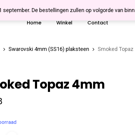
Missbluesieraden
 1 september. De bestellingen zullen op volgorde van b
Home
Winkel
Contact
Swarovski 4mm (SS16) plaksteen
Smoked Topaz
oked Topaz 4mm
8
oorraad