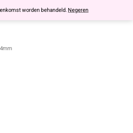
search
account
innenkomst worden behandeld.
Negeren
 4mm