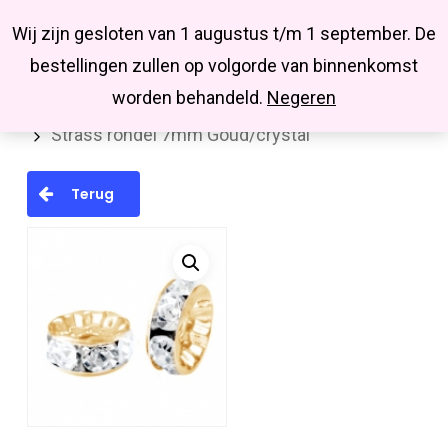
Menu
Skip
Missbluesieraden
Wij zijn gesloten van 1 augustus t/m 1 september. De
search
account
to
Close
bestellingen zullen op volgorde van binnenkomst
main
Menu
worden behandeld.
Negeren
Home
Kralen en kralenmixen
Strasskralen
content
Strass rondel 7mm Goud/crystal
Terug