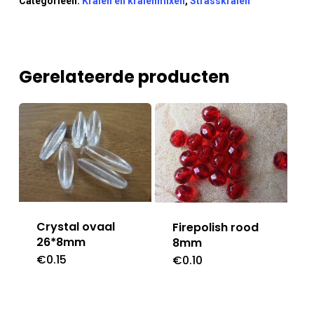
Categorieën:
Kralen en kralenmixen
,
Strasskralen
Gerelateerde producten
Crystal ovaal
Firepolish rood
26*8mm
8mm
€
0.15
€
0.10