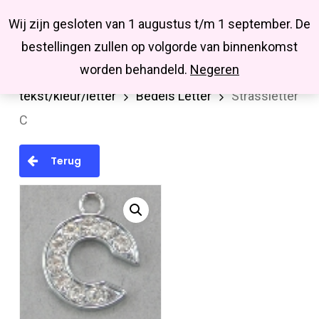
Menu
Skip
Missbluesieraden
Wij zijn gesloten van 1 augustus t/m 1 september. De
search
account
to
Close
bestellingen zullen op volgorde van binnenkomst
main
Menu
worden behandeld.
Negeren
Home
Hanger/bedel/tussenstuk
Bedels
content
tekst/kleur/letter
Bedels Letter
Strassletter
C
Terug