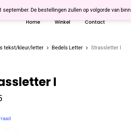
Missbluesieraden
 1 september. De bestellingen zullen op volgorde van b
Home
Winkel
Contact
s tekst/kleur/letter
Bedels Letter
Strassletter I
assletter I
5
rraad