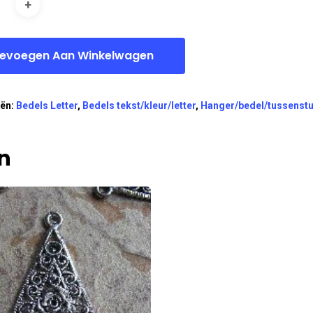
evoegen Aan Winkelwagen
eën:
Bedels Letter
,
Bedels tekst/kleur/letter
,
Hanger/bedel/tussenst
n