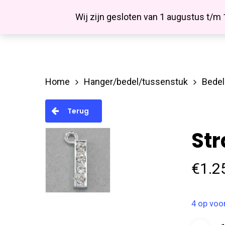
Skip
Facebook
Wij zijn gesloten van 1 augustus t/m
to
main
content
Home
Hanger/bedel/tussenstuk
Bedel
Hit enter to search or ESC to close
Terug
Str
€
1.2
4 op voo