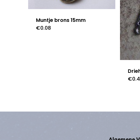
Muntje brons 15mm
€
0.08
Drieh
€
0.
Algemene V