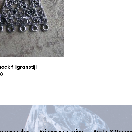
oek filigranstijl
40
oorwaarden
Privacy verklaring
Bestel & Verze