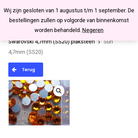
Menu
Skip
Missbluesieraden
Wij zijn gesloten van 1 augustus t/m 1 september. De
search
account
to
Close
bestellingen zullen op volgorde van binnenkomst
main
Menu
worden behandeld.
Negeren
Home
Swarovski
Plakstenen (Flatback)
content
Swarovski 4,7mm (SS20) plaksteen
Sun
4,7mm (SS20)
Terug