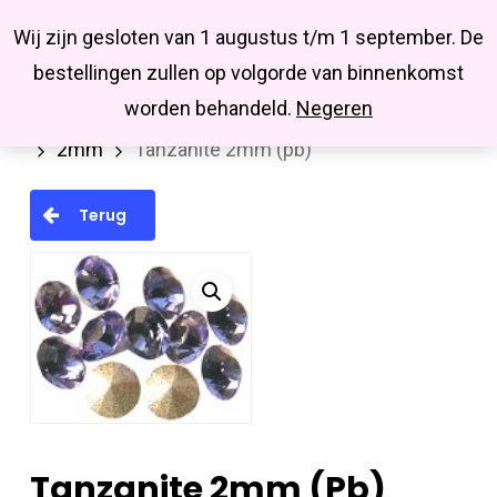
Menu
Skip
Missbluesieraden
Wij zijn gesloten van 1 augustus t/m 1 september. De
search
account
to
Close
bestellingen zullen op volgorde van binnenkomst
main
Menu
worden behandeld.
Negeren
Home
Swarovski
Similistenen (Pointback)
content
2mm
Tanzanite 2mm (pb)
Terug
Tanzanite 2mm (pb)