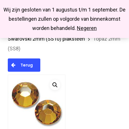
Menu
Skip
Missbluesieraden
Wij zijn gesloten van 1 augustus t/m 1 september. De
search
account
to
Close
bestellingen zullen op volgorde van binnenkomst
main
Menu
worden behandeld.
Negeren
Home
Swarovski
Plakstenen (Flatback)
content
Swarovski 2mm (SS10) plaksteen
Topaz 2mm
(SS8)
Terug