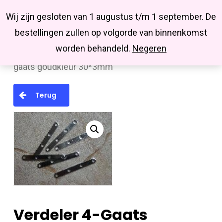
Menu
Skip
Missbluesieraden
Wij zijn gesloten van 1 augustus t/m 1 september. De
search
account
to
Close
bestellingen zullen op volgorde van binnenkomst
main
Menu
worden behandeld.
Negeren
Home
Onderdelen
Verdelers
Verdeler 4-
content
gaats goudkleur 30*3mm
Terug
Verdeler 4-Gaats