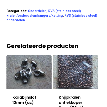
Categorieën:
Onderdelen
,
RVS (stainless steel)
kralen/onderdelen/hangers/ketting
,
RVS (stainless steel)
onderdelen
Gerelateerde producten
Karabijnslot
Knijpkralen
12mm (az)
antiekkoper