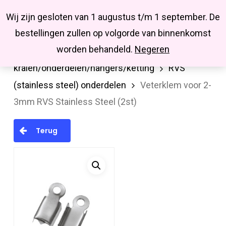
Menu
Skip
Missbluesieraden
Wij zijn gesloten van 1 augustus t/m 1 september. De
search
account
to
Close
bestellingen zullen op volgorde van binnenkomst
main
Menu
worden behandeld.
Negeren
Home
RVS (stainless steel)
content
kralen/onderdelen/hangers/ketting
RVS
(stainless steel) onderdelen
Veterklem voor 2-
3mm RVS Stainless Steel (2st)
Terug