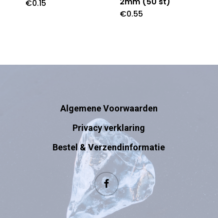
2mm (50 st)
€
0.15
€
0.55
Algemene Voorwaarden
Privacy verklaring
Bestel & Verzendinformatie
facebook