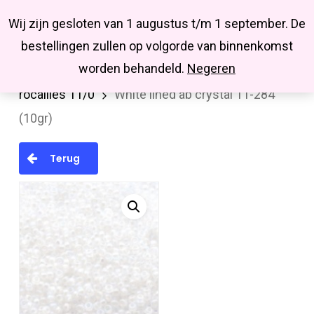
Menu
Skip
Missbluesieraden
Wij zijn gesloten van 1 augustus t/m 1 september. De
search
account
to
Close
bestellingen zullen op volgorde van binnenkomst
main
Menu
worden behandeld.
Negeren
Home
MIYUKI en TOHO rocailles
Miyuki
content
rocailles 11/0
White lined ab crystal 11-284
(10gr)
Terug