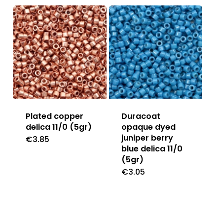
Plated copper
Duracoat
delica 11/0 (5gr)
opaque dyed
juniper berry
€
3.85
blue delica 11/0
(5gr)
€
3.05