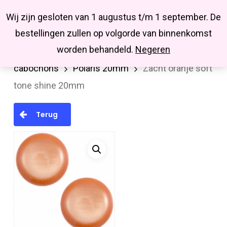
Menu
Skip
Missbluesieraden
Wij zijn gesloten van 1 augustus t/m 1 september. De
search
account
to
Close
bestellingen zullen op volgorde van binnenkomst
main
Menu
worden behandeld.
Negeren
Home
Cabochons/Camee
Polaris
content
cabochons
Polaris 20mm
Zacht oranje soft
tone shine 20mm
Terug