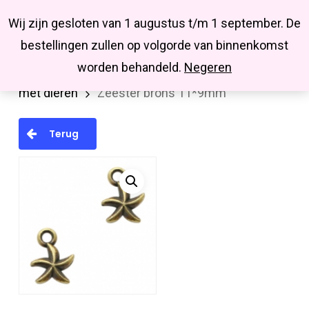
Menu
Skip
Missbluesieraden
Wij zijn gesloten van 1 augustus t/m 1 september. De
search
account
to
Close
bestellingen zullen op volgorde van binnenkomst
main
Menu
worden behandeld.
Negeren
Home
Hanger/bedel/tussenstuk
Bedels
content
met dieren
Zeester brons 11*9mm
Terug